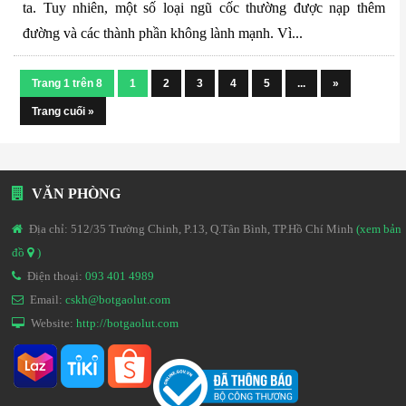
ta. Tuy nhiên, một số loại ngũ cốc thường được nạp thêm
đường và các thành phần không lành mạnh. Vì...
Trang 1 trên 8
1
2
3
4
5
...
»
Trang cuối »
VĂN PHÒNG
Địa chỉ: 512/35 Trường Chinh, P.13, Q.Tân Bình, TP.Hồ Chí Minh
(xem bản
đồ
)
Điện thoại:
093 401 4989
Email:
cskh@botgaolut.com
Website:
http://botgaolut.com