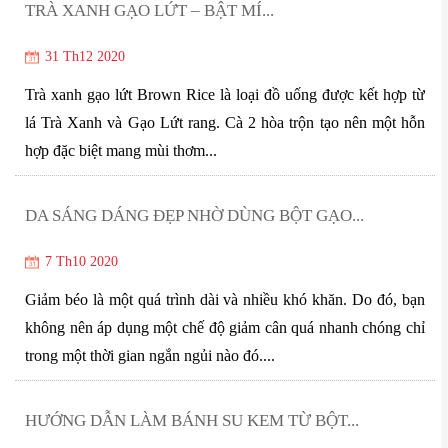
TRÀ XANH GẠO LỨT – BẬT MÍ...
31 Th12 2020
Trà xanh gạo lứt Brown Rice là loại đồ uống được kết hợp từ
lá Trà Xanh và Gạo Lứt rang. Cà 2 hòa trộn tạo nên một hỗn
hợp đặc biệt mang mùi thơm...
DA SÁNG DÁNG ĐẸP NHỜ DÙNG BỘT GẠO...
7 Th10 2020
Giảm béo là một quá trình dài và nhiều khó khăn. Do đó, bạn
không nên áp dụng một chế độ giảm cân quá nhanh chóng chỉ
trong một thời gian ngắn ngủi nào đó....
HƯỚNG DẪN LÀM BÁNH SU KEM TỪ BỘT...