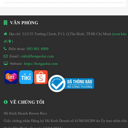
VĂN PHÒNG
Địa chỉ: 512/35 Trường Chinh, P.13, Q.Tân Bình, TP.Hồ Chí Minh
(xem bản
đồ
)
Điện thoại:
093 401 4989
Email:
cskh@botgaolut.com
Website:
https://botgaolut.com
VỀ CHÚNG TÔI
Hộ Kinh Doanh Brown Rice
Giấy chứng nhận Đăng ký Hộ Kinh Doanh số 41N8160289 do Ủy ban nhân dân