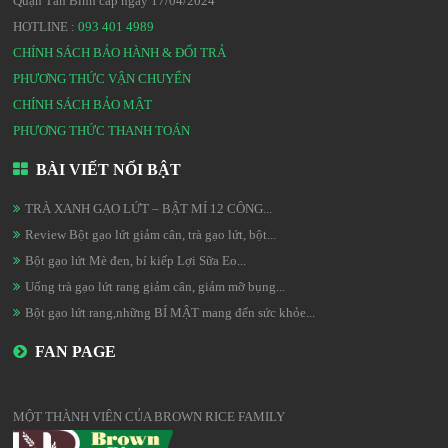
Quận Tân Bình cấp ngày 17/04/2024
HOTLINE :
093 401 4989
CHÍNH SÁCH BẢO HÀNH & ĐỔI TRẢ
PHƯƠNG THỨC VẬN CHUYỂN
CHÍNH SÁCH BẢO MẬT
PHƯƠNG THỨC THANH TOÁN
BÀI VIẾT NỔI BẬT
TRÀ XANH GẠO LỨT – BẬT MÍ 12 CÔNG...
Review Bột gạo lứt giảm cân, trà gạo lứt, bột...
Bột gạo lứt Mè đen, bí kiếp Lợi Sữa Eo...
Uống trà gạo lứt rang giảm cân, giảm mỡ bụng...
Bột gạo lứt rang,những BÍ MẬT mang đến sức khỏe...
FAN PAGE
MỘT THÀNH VIÊN CỦA BROWN RICE FAMILY