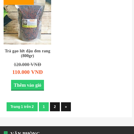
Trà gạo lứt đậu đen rang
(800gr)
120.000
VNĐ
110.000
VNĐ
Thêm vào giỏ
Trang 1 trên 2
1
2
»
VĂN PHÒNG