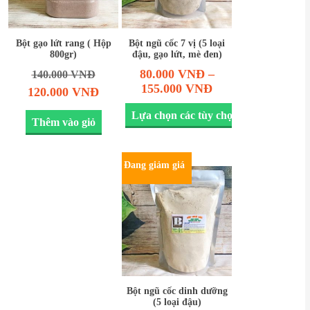
Bột gạo lứt rang ( Hộp
Bột ngũ cốc 7 vị (5 loại
800gr)
đậu, gạo lứt, mè đen)
80.000
VNĐ
–
140.000
VNĐ
155.000
VNĐ
120.000
VNĐ
Lựa chọn các tùy chọn
Thêm vào giỏ
Đang giảm giá
Bột ngũ cốc dinh dưỡng
(5 loại đậu)