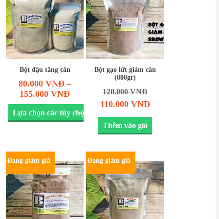
Bột đậu tăng cân
Bột gạo lứt giảm cân
(800gr)
80.000
VNĐ
–
120.000
VNĐ
155.000
VNĐ
110.000
VNĐ
Lựa chọn các tùy chọn
Thêm vào giỏ
Đang giảm giá
Đang giảm giá