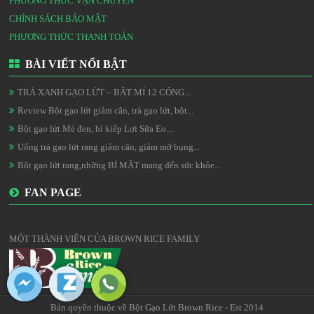
PHƯƠNG THỨC VẬN CHUYỂN
CHÍNH SÁCH BẢO MẬT
PHƯƠNG THỨC THANH TOÁN
BÀI VIẾT NỔI BẬT
TRÀ XANH GẠO LỨT – BẬT MÍ 12 CÔNG...
Review Bột gạo lứt giảm cân, trà gạo lứt, bột...
Bột gạo lứt Mè đen, bí kiếp Lợi Sữa Eo...
Uống trà gạo lứt rang giảm cân, giảm mỡ bụng...
Bột gạo lứt rang,những BÍ MẬT mang đến sức khỏe...
FAN PAGE
MỘT THÀNH VIÊN CỦA BROWN RICE FAMILY
Bản quyền thuộc về Bột Gạo Lứt Brown Rice - Est 2014