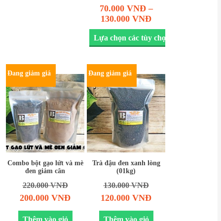
70.000
VNĐ
–
130.000
VNĐ
Lựa chọn các tùy chọn
Đang giảm giá
Đang giảm giá
Combo bột gạo lứt và mè
Trà đậu đen xanh lòng
đen giảm cân
(01kg)
220.000
VNĐ
130.000
VNĐ
200.000
VNĐ
120.000
VNĐ
Thêm vào giỏ
Thêm vào giỏ