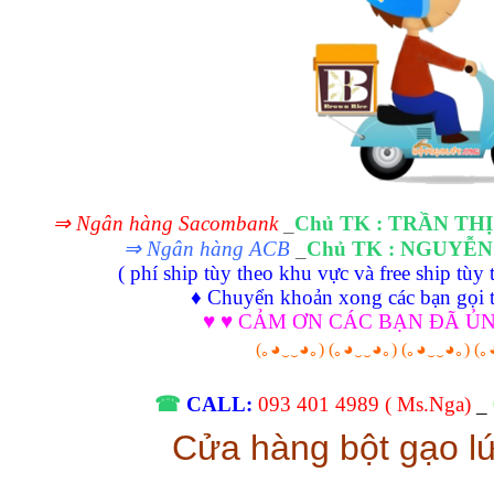
⇒ Ngân hàng Sacombank
_
Chủ TK : TRẦN TH
⇒ Ngân hàng ACB
_
Chủ TK : NGUYỄ
( phí ship tùy theo khu vực và free ship tùy
♦ Chuyển khoản xong các bạn gọi t
♥ ♥ CẢM ƠN CÁC BẠN ĐÃ ỦN
(｡◕‿‿◕｡) (｡◕‿‿◕｡) (｡◕‿‿◕｡) (｡
☎
CALL:
093 401 4989 ( Ms.Nga)
_
Cửa hàng bột gạo l