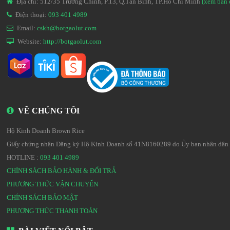
Địa chỉ: 512/35 Trường Chinh, P.13, Q.Tân Bình, TP.Hồ Chí Minh
(xem bản
Điện thoại:
093 401 4989
Email:
cskh@botgaolut.com
Website:
http://botgaolut.com
VỀ CHÚNG TÔI
Hộ Kinh Doanh Brown Rice
Giấy chứng nhận Đăng ký Hộ Kinh Doanh số 41N8160289 do Ủy ban nhân dân 
HOTLINE :
093 401 4989
CHÍNH SÁCH BẢO HÀNH & ĐỔI TRẢ
PHƯƠNG THỨC VẬN CHUYỂN
CHÍNH SÁCH BẢO MẬT
PHƯƠNG THỨC THANH TOÁN