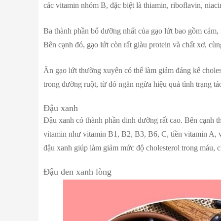
các vitamin nhóm B, đặc biệt là thiamin, riboflavin, niac
Ba thành phần bổ dưỡng nhất của gạo lứt bao gồm cám, m
Bên cạnh đó, gạo lứt còn rất giàu protein và chất xơ, cùn
Ăn gạo lứt thường xuyên có thể làm giảm đáng kể choles
trong đường ruột, từ đó ngăn ngừa hiệu quả tình trạng tá
Đậu xanh
Đậu xanh có thành phần dinh dưỡng rất cao. Bên cạnh thàn
vitamin như vitamin B1, B2, B3, B6, C, tiền vitamin A,
đậu xanh giúp làm giảm mức độ cholesterol trong máu, ch
Đậu đen xanh lòng