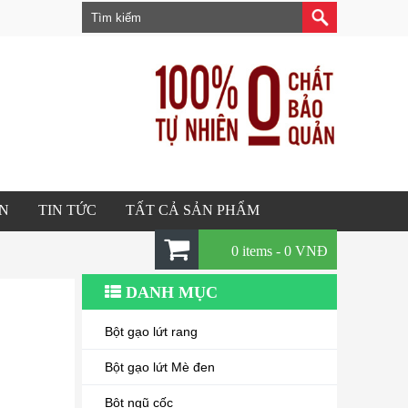
ÂN
TIN TỨC
TẤT CẢ SẢN PHẨM
0 items -
0
VNĐ
DANH MỤC
Bột gạo lứt rang
Bột gạo lứt Mè đen
Bột ngũ cốc