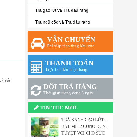
Trà gạo lứt và Trà đậu rang
Trà ngũ cốc và Trà đậu rang
VẬN CHUYỂN
Phí ship theo từng khu vực
THANH TOÁN
Trực tiếp khi nhận hàng
và các
ĐỔI TRẢ HÀNG
Thời gian trong vòng 3 ngày
TIN TỨC MỚI
TRÀ XANH GẠO LỨT –
BẬT MÍ 12 CÔNG DỤNG
TUYỆT VỜI CHO SỨC