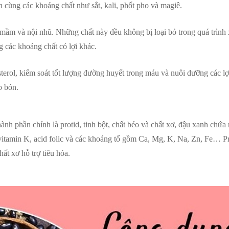
in cùng các khoáng chất như sắt, kali, phốt pho và magiê.
ầm và nội nhũ. Những chất này đều không bị loại bỏ trong quá trình 
g các khoáng chất có lợi khác.
terol, kiểm soát tốt lượng đường huyết trong máu và nuôi dưỡng các l
o bón.
h phần chính là protid, tinh bột, chất béo và chất xơ, đậu xanh chứa 
 vitamin K, acid folic và các khoáng tố gồm Ca, Mg, K, Na, Zn, Fe… Pr
ất xơ hỗ trợ tiêu hóa.