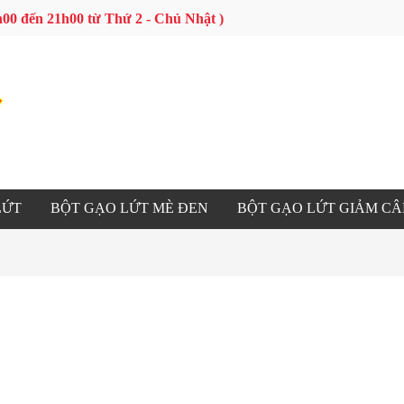
 9h00 đến 21h00 từ Thứ 2 - Chủ Nhật )
LỨT
BỘT GẠO LỨT MÈ ĐEN
BỘT GẠO LỨT GIẢM C