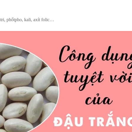
ri, phốtpho, kali, axít folic…