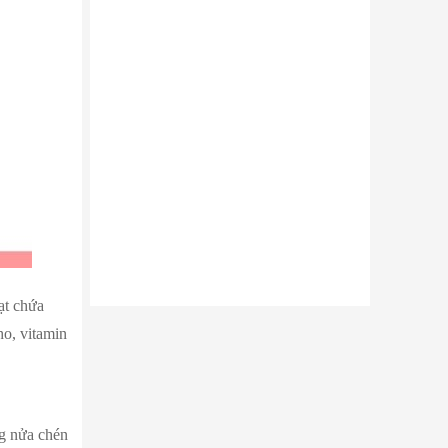
ạt chứa
ho, vitamin
ng nửa chén