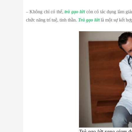
– Không chỉ có thế,
trà gạo lứt
còn có tác dụng làm giả
chức năng trí tuệ, tinh thần.
Trà gạo lứt
là một sự kết hợ
Trà gạo lứt rang gỉam 