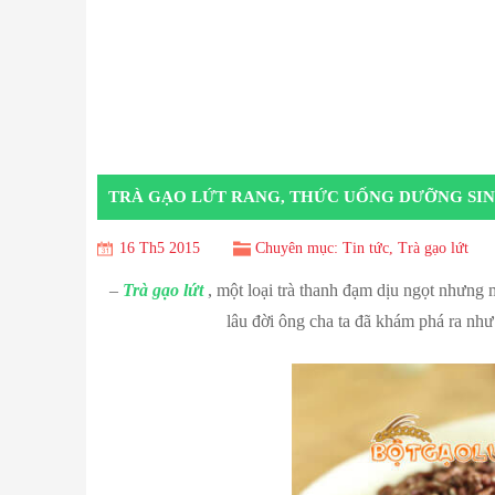
TRÀ GẠO LỨT RANG, THỨC UỐNG DƯỠNG SI
16 Th5 2015
Chuyên mục:
Tin tức
,
Trà gạo lứt
–
Trà gạo lứt
, một loại trà thanh đạm dịu ngọt nhưng 
lâu đời ông cha ta đã khám phá ra như