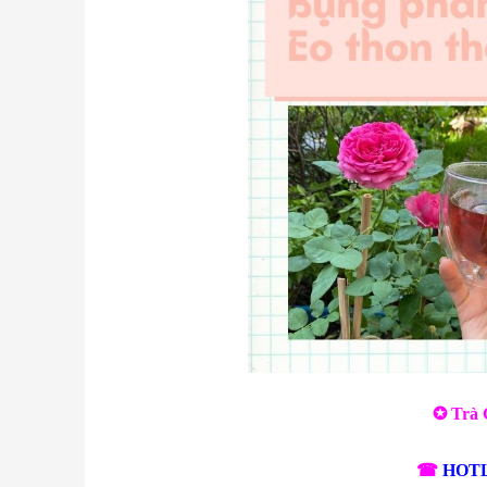
✪ Trà 
☎
HOTL