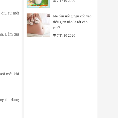
7 Th10 2020
 dịu sự mệt
Mẹ bầu uống ngũ cốc vào
thời gian nào là tốt cho
con?
ần. Làm dịu
7 Th10 2020
mỏi mỗi khi
ông tin đáng