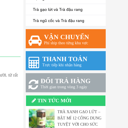
Trà gạo lứt và Trà đậu rang
Trà ngũ cốc và Trà đậu rang
VẬN CHUYỂN
Phí ship theo từng khu vực
THANH TOÁN
Trực tiếp khi nhận hàng
ời. từ rất
ĐỔI TRẢ HÀNG
Thời gian trong vòng 3 ngày
TIN TỨC MỚI
TRÀ XANH GẠO LỨT –
BẬT MÍ 12 CÔNG DỤNG
TUYỆT VỜI CHO SỨC