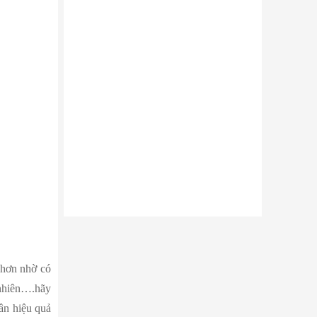
 hơn nhờ có
 nhiên….hãy
ân hiệu quả