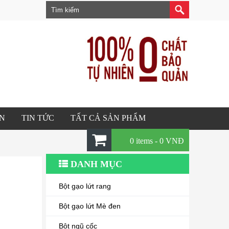
ÂN
TIN TỨC
TẤT CẢ SẢN PHẨM
0 items -
0
VNĐ
DANH MỤC
Bột gạo lứt rang
Bột gạo lứt Mè đen
Bột ngũ cốc