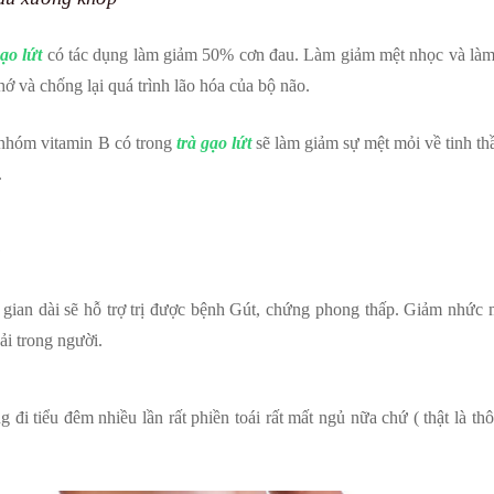
gạo lứt
có tác dụng làm giảm 50% cơn đau. Làm giảm mệt nhọc và làm
hớ và chống lại quá trình lão hóa của bộ não.
c nhóm vitamin B có trong
trà gạo lứt
sẽ làm giảm sự mệt mỏi về tinh th
.
 gian dài sẽ hỗ trợ trị được bệnh Gút, chứng phong thấp. Giảm nhức 
ải trong người.
đi tiểu đêm nhiều lần rất phiền toái rất mất ngủ nữa chứ ( thật là th