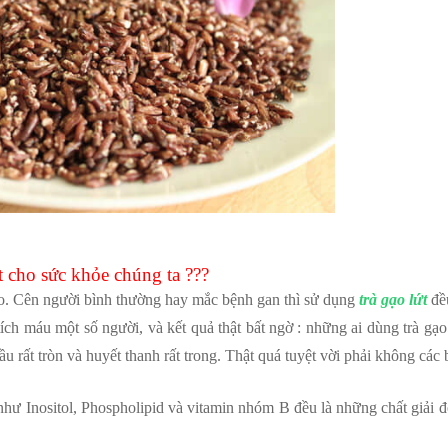
t cho sức khỏe chúng ta ???
ao. Cên người bình thường hay mắc bệnh gan thì sử dụng
trà gạo lứt
đều
ch máu một số người, và kết quả thật bất ngờ : những ai dùng trà gạo 
ầu rất tròn và huyết thanh rất trong. Thật quá tuyệt vời phải không các
hư Inositol, Phospholipid và vitamin nhóm B đều là những chất giải đ