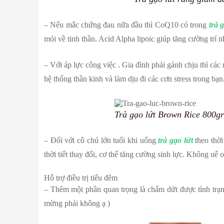
– Nếu mắc chứng đau nữa đầu thì CoQ10 có trong
trà 
mỏi về tinh thần. Acid Alpha lipoic giúp tăng cường trí n
– Với áp lực công việc . Gia đình phải gánh chịu thì cá
hệ thống thần kinh và làm dịu đi các cơn stress trong bạn
Trà gạo lứt Brown Rice 800gr
– Đối với cô chú lớn tuổi khi uống
trà gạo lứt
theo thời
thời tiết thay đổi, cơ thể tăng cường sinh lực. Không uể o
Hỗ trợ điều trị tiểu đêm
– Thêm một phần quan trọng là chấm dứt được tình trạng 
mừng phải không ạ )