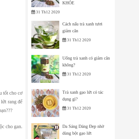
KHỎE
31 Th12 2020
Cách nấu trà xanh tươi
giảm cân
31 Th12 2020
Uống trà xanh có giảm cân
không?
31 Th12 2020
Trà xanh gạo lứt có tác
 tốt cho cơ
dụng gì?
lứt rang để
31 Th12 2020
 bạn???
ộc cho gan.
Da Sáng Dáng Đẹp nhờ
dùng bột gạo lứt