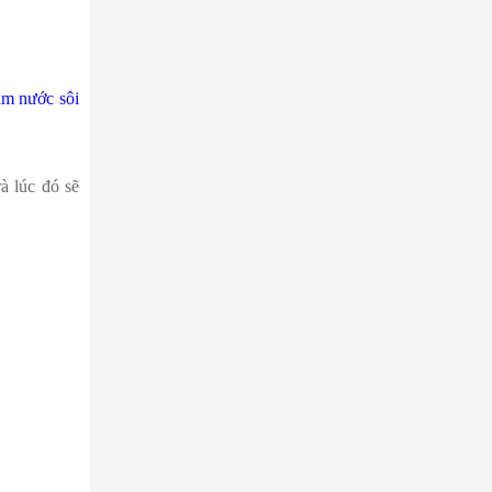
âm nước sôi
à lúc đó sẽ