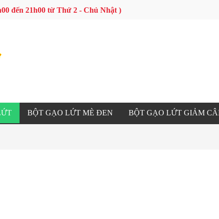
 9h00 đến 21h00 từ Thứ 2 - Chủ Nhật )
LỨT
BỘT GẠO LỨT MÈ ĐEN
BỘT GẠO LỨT GIẢM C