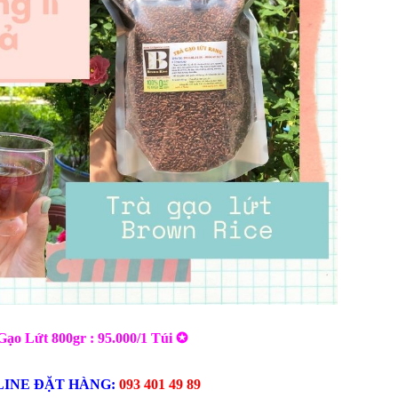
Gạo Lứt 800gr : 95.000/1 Túi ✪
INE ĐẶT HÀNG:
093 401 49 89