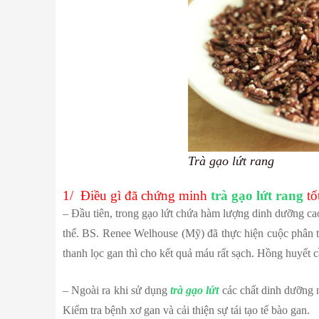
Trà gạo lứt rang
1/ Điều gì đã chứng minh
trà gạo lứt rang
tố
– Đầu tiên, trong gạo lứt chứa hàm lượng dinh dưỡng c
thể. BS. Renee Welhouse (Mỹ) đã thực hiện cuộc phân tí
thanh lọc gan thì cho kết quả máu rất sạch. Hồng huyết c
– Ngoài ra khi sử dụng
trà gạo lứt
các chất dinh dưỡng n
Kiểm tra bệnh xơ gan và cải thiện sự tái tạo tế bào gan.