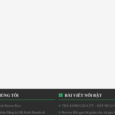
ÚNG TÔI
BÀI VIẾT NỔI BẬT
nh Brown Rice
TRÀ XANH GẠO LỨT – BẬT MÍ 12 C
nhận Đăng ký Hộ Kinh Doanh số
Review Bột gạo lứt giảm cân, trà gạo lứ