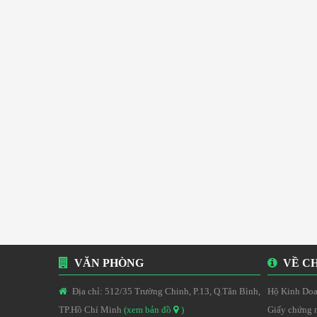
VĂN PHÒNG
VỀ CH
Địa chỉ: 512/35 Trường Chinh, P.13, Q.Tân Bình,
Hộ Kinh Doa
TP.Hồ Chí Minh
(xem bản đồ
)
Giấy chứng 