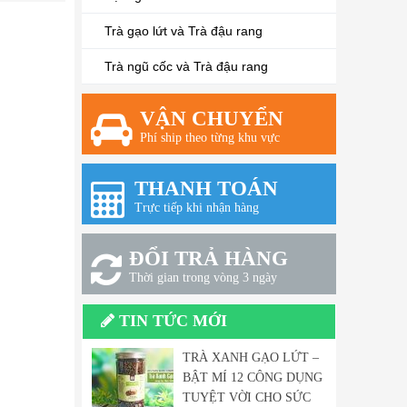
Trà gạo lứt và Trà đậu rang
Trà ngũ cốc và Trà đậu rang
VẬN CHUYỂN
Phí ship theo từng khu vực
THANH TOÁN
Trực tiếp khi nhận hàng
ĐỔI TRẢ HÀNG
Thời gian trong vòng 3 ngày
TIN TỨC MỚI
TRÀ XANH GẠO LỨT –
BẬT MÍ 12 CÔNG DỤNG
TUYỆT VỜI CHO SỨC