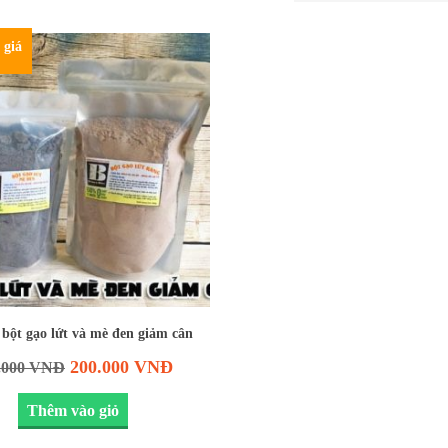
 giá
ột gạo lứt và mè đen giảm cân
200.000
VNĐ
.000
VNĐ
Thêm vào giỏ