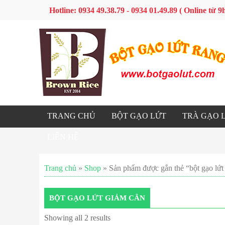
Hotline: 0934 49.38.79 - 0934 01.49.89 ( Online từ
TRANG CHỦ
BỘT GẠO LỨT
TRÀ GẠO 
LIÊN HỆ
Trang chủ
»
Shop
» Sản phẩm được gắn thẻ “bột gạo lứt
BỘT GẠO LỨT GIẢM CÂN
Showing all 2 results