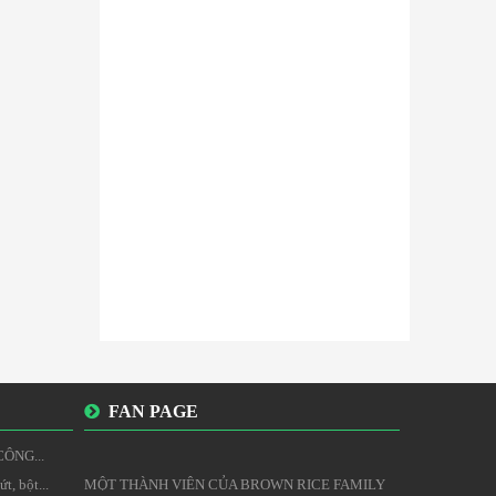
FAN PAGE
ÔNG...
t, bột...
MỘT THÀNH VIÊN CỦA BROWN RICE FAMILY