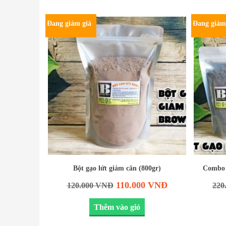
Đang giảm giá
Đang giảm
Bột gạo lứt giảm cân (800gr)
Combo b
110.000
VNĐ
120.000
VNĐ
220
Thêm vào giỏ