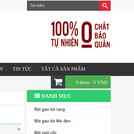
ÂN
TIN TỨC
TẤT CẢ SẢN PHẨM
0 items -
0
VNĐ
DANH MỤC
Bột gạo lứt rang
Bột gạo lứt Mè đen
Bột ngũ cốc