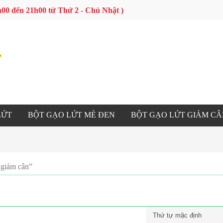
 9h00 đến 21h00 từ Thứ 2 - Chủ Nhật )
LỨT
BỘT GẠO LỨT MÈ ĐEN
BỘT GẠO LỨT GIẢM C
 giảm cân”