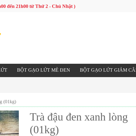
 9h00 đến 21h00 từ Thứ 2 - Chủ Nhật )
LỨT
BỘT GẠO LỨT MÈ ĐEN
BỘT GẠO LỨT GIẢM C
g (01kg)
Trà đậu đen xanh lòng
(01kg)