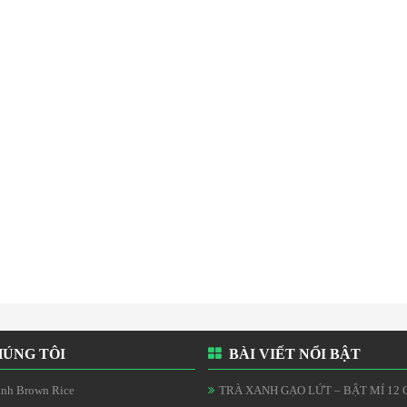
ÚNG TÔI
BÀI VIẾT NỔI BẬT
nh Brown Rice
TRÀ XANH GẠO LỨT – BẬT MÍ 12 C