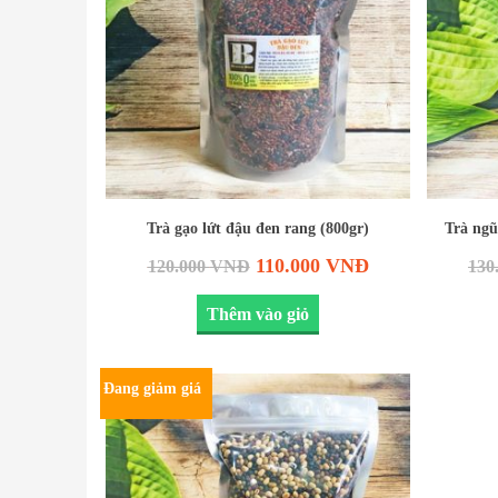
Trà gạo lứt đậu đen rang (800gr)
Trà ngũ
110.000
VNĐ
120.000
VNĐ
130
Thêm vào giỏ
Đang giảm giá