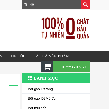
ÂN
TIN TỨC
TẤT CẢ SẢN PHẨM
0 items -
0
VNĐ
DANH MỤC
Bột gạo lứt rang
Bột gạo lứt Mè đen
Bột ngũ cốc