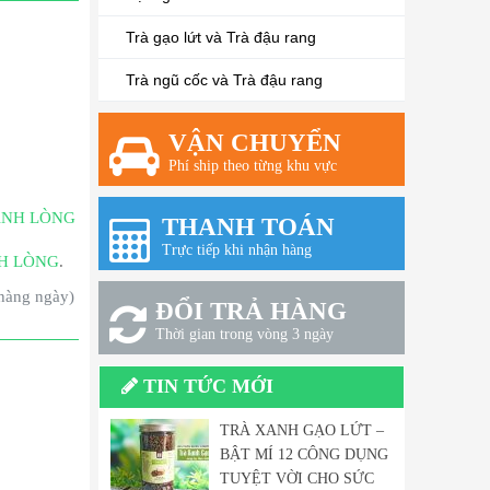
Trà gạo lứt và Trà đậu rang
Trà ngũ cốc và Trà đậu rang
VẬN CHUYỂN
Phí ship theo từng khu vực
ANH LÒNG
THANH TOÁN
Trực tiếp khi nhận hàng
H LÒNG
.
 hàng ngày)
ĐỔI TRẢ HÀNG
Thời gian trong vòng 3 ngày
TIN TỨC MỚI
TRÀ XANH GẠO LỨT –
BẬT MÍ 12 CÔNG DỤNG
TUYỆT VỜI CHO SỨC