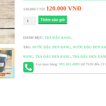
120.000
VNĐ
130.000
VNĐ
Thêm vào giỏ
DANH MỤC:
TRÀ ĐẬU RANG
.
TAG:
NƯỚC ĐẬU ĐEN RANG
,
NƯỚC ĐẬU ĐEN X
RANG
,
TRÀ ĐẬU ĐEN RANG
,
TRÀ ĐẬU ĐEN XAN
Gọi mua hàng:
093 401 4989
(từ 7h30 đến 21