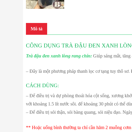
Mô tả
CÔNG DỤNG TRÀ ĐẬU ĐEN XANH LÒN
Trà đậu đen xanh lòng rang chín:
Giúp sáng mắt, tăng 
– Đây là một phương pháp thanh lọc cơ tạng tuy thô sơ. 
CÁCH DÙNG:
– Để điều trị và dự phòng thoái hóa cột sống, xương k
với khoảng 1.5 lít nước sôi. để khoảng 30 phút có thể d
– Để điều trị sỏi thận, sỏi bàng quang, sỏi niệu đạo. Ngà
** Hoặc uống bình thường ta chỉ cần hãm 2 muỗng cơm 