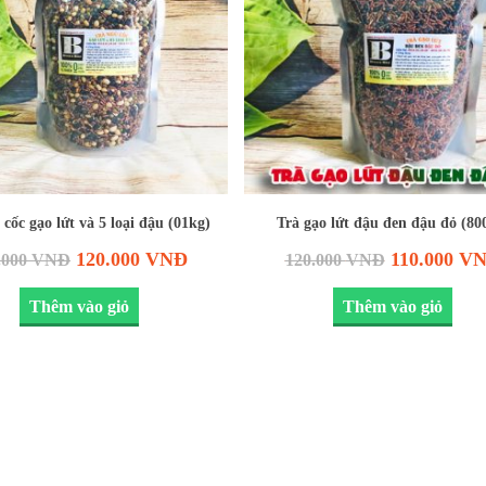
 cốc gạo lứt và 5 loại đậu (01kg)
Trà gạo lứt đậu đen đậu đỏ (80
120.000
VNĐ
110.000
V
.000
VNĐ
120.000
VNĐ
Thêm vào giỏ
Thêm vào giỏ