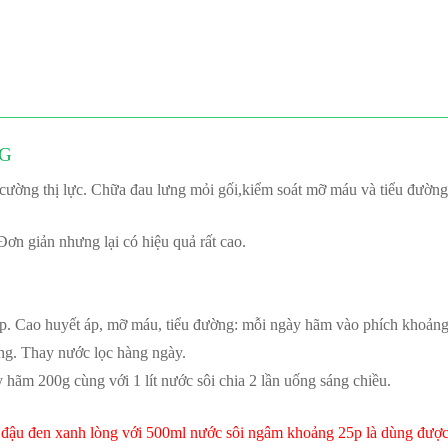
G
cường thị lực. Chữa đau lưng mỏi gối,kiểm soát mỡ máu và tiểu đường,
Đơn giản nhưng lại có hiệu quả rất cao.
hớp. Cao huyết áp, mỡ máu, tiểu đường: mỗi ngày hãm vào phích khoản
ùng. Thay nước lọc hàng ngày.
y hãm 200g cùng với 1 lít nước sôi chia 2 lần uống sáng chiều.
đậu đen xanh lòng với 500ml nước sôi ngâm khoảng 25p là dùng được