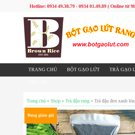
Hotline: 0934 49.38.79 - 0934 01.49.89 ( Online từ
TRANG CHỦ
BỘT GẠO LỨT
TRÀ GẠO 
LIÊN HỆ
Trang chủ
»
Shop
»
Trà đậu rang
» Trà đậu đen xanh lòn
Đang giảm giá