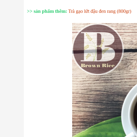
>> sản phẩm thêm:
Trà gạo lứt đậu đen rang (800gr)