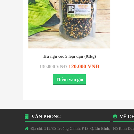
Trà ngũ cốc 5 loại đậu (01kg)
120.000
VNĐ
130.000
VNĐ
Thêm vào giỏ
VĂN PHÒNG
VỀ CH
Địa chỉ: 512/35 Trường Chinh, P.13, Q.Tân Bình,
Hộ Kinh Doa