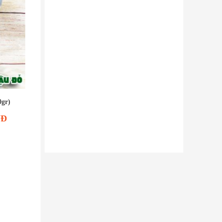
0gr)
NĐ