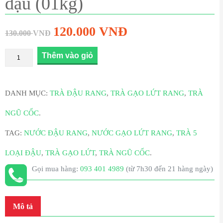
đậu (01kg)
120.000
VNĐ
130.000
VNĐ
Thêm vào giỏ
DANH MỤC:
TRÀ ĐẬU RANG
,
TRÀ GẠO LỨT RANG
,
TRÀ
NGŨ CỐC
.
TAG:
NƯỚC ĐẬU RANG
,
NƯỚC GẠO LỨT RANG
,
TRÀ 5
LOẠI ĐẬU
,
TRÀ GẠO LỨT
,
TRÀ NGŨ CỐC
.
Gọi mua hàng:
093 401 4989
(từ 7h30 đến 21 hàng ngày)
Mô tả