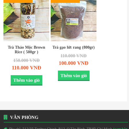
Trà Thảo Mộc Brown
Trà gạo lứt rang (800gr)
Rice ( 500gr )
110.000
VNĐ
150.000
VNĐ
100.000
VNĐ
110.000
VNĐ
Thêm vào giỏ
Thêm vào giỏ
VĂN PHÒNG
Địa chỉ: 512/35 Trường Chinh, P.13, Q.Tân Bình, TP.Hồ Chí Minh
(xem bản