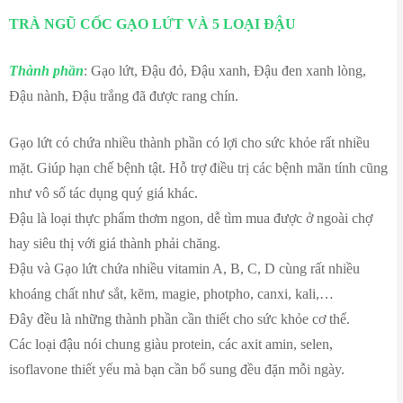
TRÀ NGŨ CỐC GẠO LỨT VÀ 5 LOẠI ĐẬU
Thành phần
: Gạo lứt, Đậu đỏ, Đậu xanh, Đậu đen xanh lòng,
Đậu nành, Đậu trắng đã được rang chín.
Gạo lứt có chứa nhiều thành phần có lợi cho sức khỏe rất nhiều
mặt. Giúp hạn chế bệnh tật. Hỗ trợ điều trị các bệnh mãn tính cũng
như vô số tác dụng quý giá khác.
Đậu là loại thực phẩm thơm ngon, dễ tìm mua được ở ngoài chợ
hay siêu thị với giá thành phải chăng.
Đậu và Gạo lứt chứa nhiều vitamin A, B, C, D cùng rất nhiều
khoáng chất như sắt, kẽm, magie, photpho, canxi, kali,…
Đây đều là những thành phần cần thiết cho sức khỏe cơ thể.
Các loại đậu nói chung giàu protein, các axit amin, selen,
isoflavone thiết yếu mà bạn cần bổ sung đều đặn mỗi ngày.