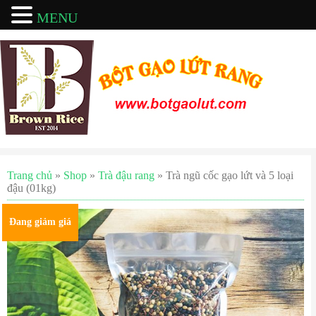
MENU
Trang chủ
»
Shop
»
Trà đậu rang
» Trà ngũ cốc gạo lứt và 5 loại
đậu (01kg)
Đang giảm giá