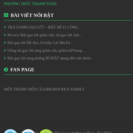
PHƯƠNG THỨC THANH TOÁN
BÀI VIẾT NỔI BẬT
TRÀ XANH GẠO LỨT – BẬT MÍ 12 CÔNG...
Review Bột gạo lứt giảm cân, trà gạo lứt, bột...
Bột gạo lứt Mè đen, bí kiếp Lợi Sữa Eo...
Uống trà gạo lứt rang giảm cân, giảm mỡ bụng...
Bột gạo lứt rang,những BÍ MẬT mang đến sức khỏe...
FAN PAGE
MỘT THÀNH VIÊN CỦA BROWN RICE FAMILY
Bản quyền thuộc về Bột Gạo Lứt Brown Rice - Est 2014