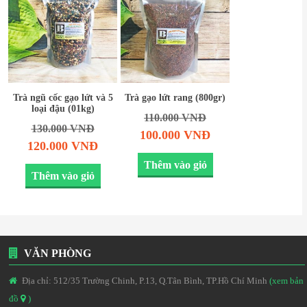
Trà ngũ cốc gạo lứt và 5
Trà gạo lứt rang (800gr)
loại đậu (01kg)
110.000
VNĐ
130.000
VNĐ
100.000
VNĐ
120.000
VNĐ
Thêm vào giỏ
Thêm vào giỏ
VĂN PHÒNG
Địa chỉ: 512/35 Trường Chinh, P.13, Q.Tân Bình, TP.Hồ Chí Minh
(xem bản
đồ
)