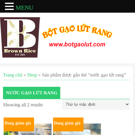
MENU
Trang chủ
»
Shop
» Sản phẩm được gắn thẻ “nước gạo lứt rang”
NƯỚC GẠO LỨT RANG
Showing all 2 results
Đang giảm giá
Đang giảm giá