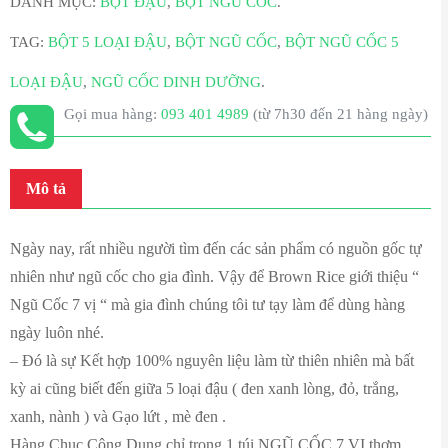
DANH MỤC:
BỘT ĐẬU
,
BỘT NGŨ CỐC
.
TAG:
BỘT 5 LOẠI ĐẬU
,
BỘT NGŨ CỐC
,
BỘT NGŨ CỐC 5
LOẠI ĐẬU
,
NGŨ CỐC DINH DƯỠNG
.
Gọi mua hàng:
093 401 4989
(từ 7h30 đến 21 hàng ngày)
Mô tả
Ngày nay, rất nhiều người tìm đến các sản phẩm có nguồn gốc tự
nhiên như ngũ cốc cho gia đình. Vậy để Brown Rice giới thiệu “
Ngũ Cốc 7 vị “ mà gia đình chúng tôi tư tạy làm để dùng hàng
ngày luôn nhé.
– Đó là sự Kết hợp 100% nguyên liệu làm từ thiên nhiên mà bất
kỳ ai cũng biết đến giữa 5 loại đậu ( đen xanh lòng, đỏ, trắng,
xanh, nành ) và Gạo lứt , mè đen .
Hàng Chục Công Dụng chỉ trong 1 túi NGŨ CỐC 7 VỊ thơm