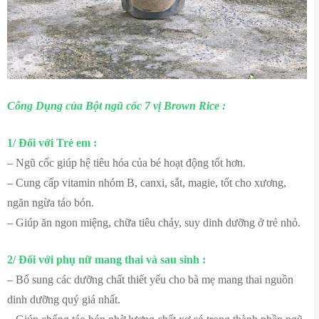
Công Dụng của Bột ngũ cốc 7 vị Brown Rice :
1/ Đối với Trẻ em :
– Ngũ cốc giúp hệ tiêu hóa của bé hoạt động tốt hơn.
– Cung cấp vitamin nhóm B, canxi, sắt, magie, tốt cho xương,
ngăn ngừa táo bón.
– Giúp ăn ngon miệng, chữa tiêu chảy, suy dinh dưỡng ở trẻ nhỏ.
2/ Đối với phụ nữ mang thai và sau sinh :
– Bổ sung các dưỡng chất thiết yếu cho bà mẹ mang thai nguồn
dinh dưỡng quý giá nhất.