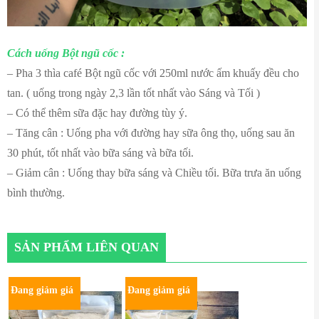
Cách uống Bột ngũ cốc :
– Pha 3 thìa café Bột ngũ cốc với 250ml nước ấm khuấy đều cho
tan. ( uống trong ngày 2,3 lần tốt nhất vào Sáng và Tối )
– Có thể thêm sữa đặc hay đường tùy ý.
– Tăng cân : Uống pha với đường hay sữa ông thọ, uống sau ăn
30 phút, tốt nhất vào bữa sáng và bữa tối.
– Giảm cân : Uống thay bữa sáng và Chiều tối. Bữa trưa ăn uống
bình thường.
SẢN PHẨM LIÊN QUAN
Đang giảm giá
Đang giảm giá