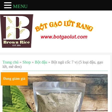
MENU
Trang chủ
»
Shop
»
Bột đậu
» Bột ngũ cốc 7 vị (5 loại đậu, gạo
lứt, mè đen)
Đang giảm giá