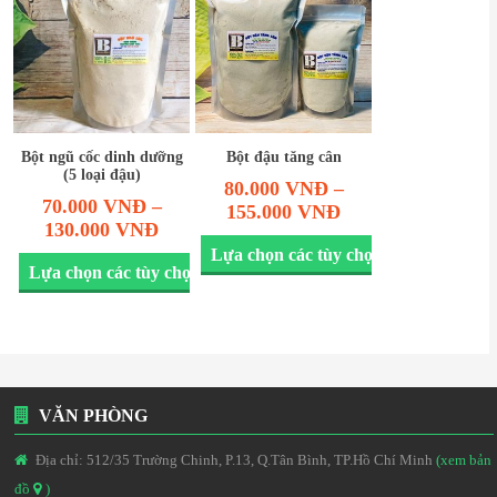
Bột ngũ cốc dinh dưỡng
Bột đậu tăng cân
(5 loại đậu)
80.000
VNĐ
–
70.000
VNĐ
–
155.000
VNĐ
130.000
VNĐ
Lựa chọn các tùy chọn
Lựa chọn các tùy chọn
VĂN PHÒNG
Địa chỉ: 512/35 Trường Chinh, P.13, Q.Tân Bình, TP.Hồ Chí Minh
(xem bản
đồ
)