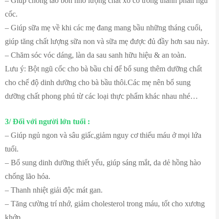
– Giúp chống táo bón nhờ lượng chất xơ có trong thành phần ngũ
cốc.
– Giúp sữa mẹ về khi các mẹ đang mang bầu những tháng cuối,
giúp tăng chất lượng sữa non và sữa mẹ được đủ đầy hơn sau này.
– Chăm sóc vóc dáng, làn da sau sanh hữu hiệu & an toàn.
Lưu ý: Bột ngũ cốc cho bà bầu chỉ để bổ sung thêm dưỡng chất
cho chế độ dinh dưỡng cho bà bầu thôi.Các mẹ nên bổ sung
dưỡng chất phong phú từ các loại thực phẩm khác nhau nhé…
3/ Đối với người lớn tuổi :
– Giúp ngủ ngon và sâu giấc,giảm nguy cơ thiếu máu ở mọi lứa
tuổi.
– Bổ sung dinh dưỡng thiết yếu, giúp sáng mắt, da dẻ hồng hào
chống lão hóa.
– Thanh nhiệt giải độc mát gan.
– Tăng cường trí nhớ, giảm cholesterol trong máu, tốt cho xương
khớp.