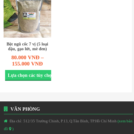
Bột ngũ cốc 7 vị (5 loại
đậu, gạo lứt, mè đen)
80.000
VNĐ
–
155.000
VNĐ
Lựa chọn các tùy chọn
VĂN PHÒNG
Địa chỉ: 512/35 Trường Chinh, P.13, Q.Tân Bình, TP.Hồ Chí Minh
(xem bản
đồ
)