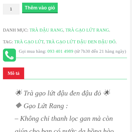
Thêm vào giỏ
DANH MỤC:
TRÀ ĐẬU RANG
,
TRÀ GẠO LỨT RANG
.
TAG:
TRÀ GẠO LỨT
,
TRÀ GẠO LỨT ĐẬU ĐEN ĐẬU ĐỎ
.
Gọi mua hàng:
093 401 4989
(từ 7h30 đến 21 hàng ngày)
Mô tả
🌟
Trà gạo lứt đậu đen đậu đỏ
🌟
🔶
Gạo Lứt Rang :
– Không chỉ thanh lọc gan mà còn
giúp cho bạn có nước da hồng hào