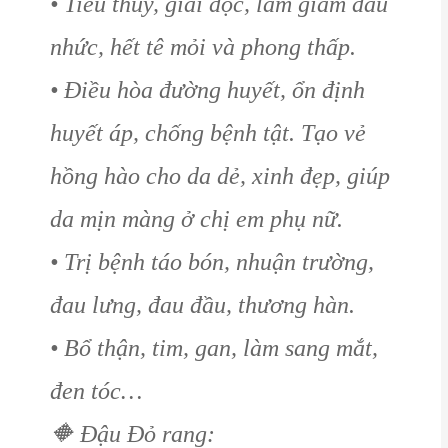
• Tiêu thủy, giải độc, làm giảm đau
nhức, hết tê mỏi và phong thấp.
• Điều hòa đường huyết, ổn định
huyết áp, chống bệnh tật. Tạo vẻ
hồng hào cho da dẻ, xinh đẹp, giúp
da mịn màng ở chị em phụ nữ.
• Trị bệnh táo bón, nhuận trường,
đau lưng, đau đầu, thương hàn.
• Bổ thận, tim, gan, làm sang mắt,
đen tóc…
🔶
Đậu Đỏ rang: