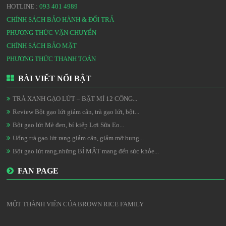
PHƯƠNG THỨC VẬN CHUYỂN
CHÍNH SÁCH BẢO MẬT
PHƯƠNG THỨC THANH TOÁN
BÀI VIẾT NỔI BẬT
TRÀ XANH GẠO LỨT – BẬT MÍ 12 CÔNG...
Review Bột gạo lứt giảm cân, trà gạo lứt, bột...
Bột gạo lứt Mè đen, bí kiếp Lợi Sữa Eo...
Uống trà gạo lứt rang giảm cân, giảm mỡ bụng...
Bột gạo lứt rang,những BÍ MẬT mang đến sức khỏe...
FAN PAGE
MỘT THÀNH VIÊN CỦA BROWN RICE FAMILY