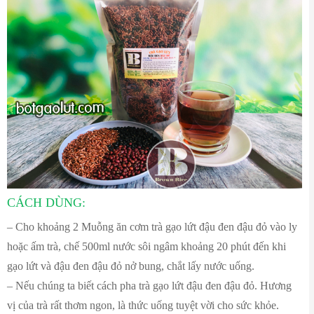
CÁCH DÙNG:
– Cho khoảng 2 Muỗng ăn cơm trà gạo lứt đậu đen đậu đỏ vào ly
hoặc ấm trà, chế 500ml nước sôi ngâm khoảng 20 phút đến khi
gạo lứt và đậu đen đậu đỏ nở bung, chắt lấy nước uống.
– Nếu chúng ta biết cách pha trà gạo lứt đậu đen đậu đỏ. Hương
vị của trà rất thơm ngon, là thức uống tuyệt vời cho sức khỏe.