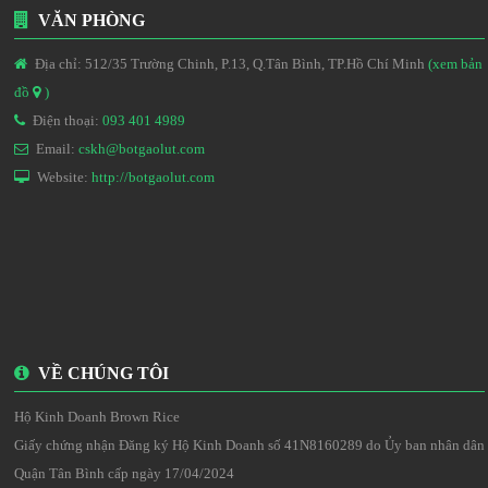
VĂN PHÒNG
Địa chỉ: 512/35 Trường Chinh, P.13, Q.Tân Bình, TP.Hồ Chí Minh
(xem bản
đồ
)
Điện thoại:
093 401 4989
Email:
cskh@botgaolut.com
Website:
http://botgaolut.com
VỀ CHÚNG TÔI
Hộ Kinh Doanh Brown Rice
Giấy chứng nhận Đăng ký Hộ Kinh Doanh số 41N8160289 do Ủy ban nhân dân
Quận Tân Bình cấp ngày 17/04/2024
HOTLINE :
093 401 4989
CHÍNH SÁCH BẢO HÀNH & ĐỔI TRẢ