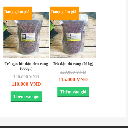
Đang giảm giá
Đang giảm giá
Trà gạo lứt đậu đen rang
Trà đậu đỏ rang (01kg)
(800gr)
120.000
VNĐ
120.000
VNĐ
115.000
VNĐ
110.000
VNĐ
Thêm vào giỏ
Thêm vào giỏ