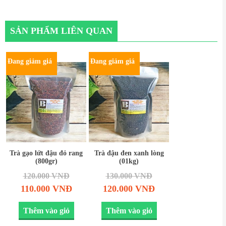
SẢN PHẨM LIÊN QUAN
Đang giảm giá
Đang giảm giá
Trà gạo lứt đậu đỏ rang
Trà đậu đen xanh lòng
(800gr)
(01kg)
120.000
VNĐ
130.000
VNĐ
110.000
VNĐ
120.000
VNĐ
Thêm vào giỏ
Thêm vào giỏ